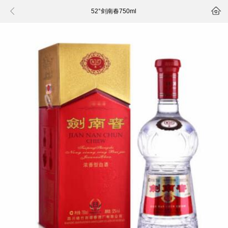


52°剑南春750ml